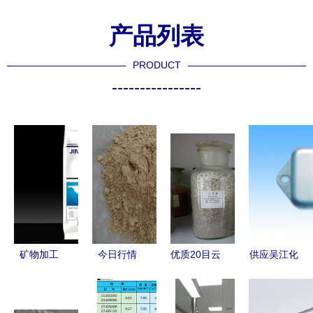
产品列表
PRODUCT
----------------
矿物加工
今日行情
优质20目云
供应吴江化
旺润水溶肥
灵寿县华硕
母粉供应
学镍电镀加
与土壤修复
矿产加工厂
灵寿县精细
工服务的厂