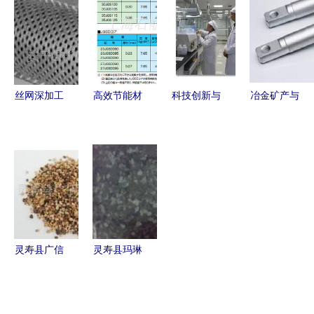
剂为作物护
——把握矿
矿产加工厂
家价格公
航的创新路
产报价走势
价格与产品
布，苏州友
径
的关键报告
解析
联电镀专家
为企业提供
最优矿物加
丝网深加工
高效节能材
科技创新与
冶金矿产与
工解决方案
过滤器在矿
料
全产业链赋
能源矿物加
物加工中的
27JGH100
能 矿物加
工 现代工
应用优势解
川崎JFE取
工领域和氏
业的基石与
析
向电工钢的
集团的高质
挑战
特性与应用
量发展突围
之路
灵寿县广信
灵寿县玛琳
矿产加工厂
矿产加工厂
精选矿物加
高效矿物加
工产品相
工与可持续