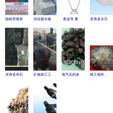
园林景观有
供应丽水镀
黄波等 重
灵寿县京石
机覆盖物的
锌管及配套
介质旋流器
矿产加工厂
创新实践
加工服务
分选过程的
石家庄地区
从染色木屑
——冶金矿
离散分析与
石英砂专业
到矿物加工
产领域的高
数值模拟研
供应商与批
品质选择
究
发服务
灵寿县布石
矿物加工工
电气石的多
精工细作，
矿物粉体加
程专业 国
领域应用
品质卓越
工厂 专业
内顶尖院校
从健康理疗
——灵寿县
矿物加工助
实力盘点与
到工业制造
嘉德矿产加
力产业发展
选择指南
工厂产品供
应与服务优