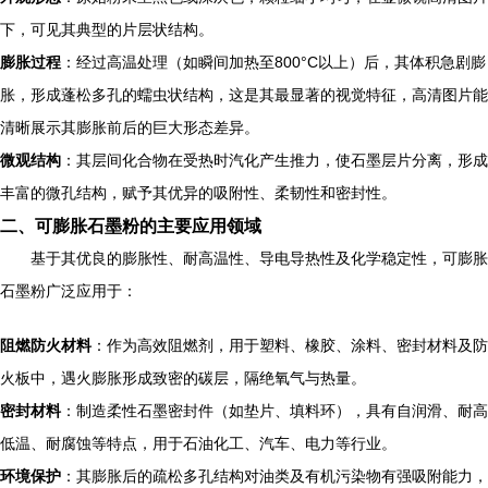
下，可见其典型的片层状结构。
膨胀过程
：经过高温处理（如瞬间加热至800°C以上）后，其体积急剧膨
胀，形成蓬松多孔的蠕虫状结构，这是其最显著的视觉特征，高清图片能
清晰展示其膨胀前后的巨大形态差异。
微观结构
：其层间化合物在受热时汽化产生推力，使石墨层片分离，形成
丰富的微孔结构，赋予其优异的吸附性、柔韧性和密封性。
二、可膨胀石墨粉的主要应用领域
基于其优良的膨胀性、耐高温性、导电导热性及化学稳定性，可膨胀
石墨粉广泛应用于：
阻燃防火材料
：作为高效阻燃剂，用于塑料、橡胶、涂料、密封材料及防
火板中，遇火膨胀形成致密的碳层，隔绝氧气与热量。
密封材料
：制造柔性石墨密封件（如垫片、填料环），具有自润滑、耐高
低温、耐腐蚀等特点，用于石油化工、汽车、电力等行业。
环境保护
：其膨胀后的疏松多孔结构对油类及有机污染物有强吸附能力，