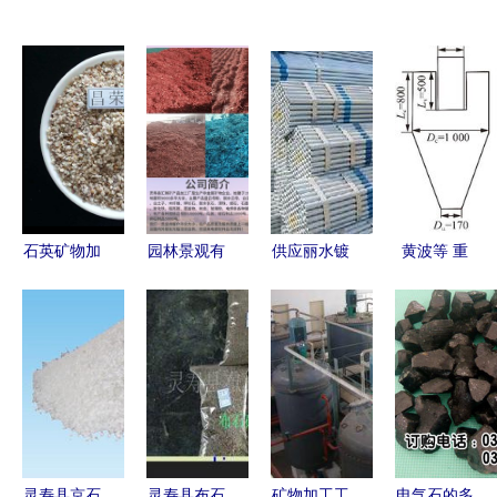
石英矿物加
园林景观有
供应丽水镀
黄波等 重
工 从天然
机覆盖物的
锌管及配套
介质旋流器
晶体到工业
创新实践
加工服务
分选过程的
明珠
从染色木屑
——冶金矿
离散分析与
到矿物加工
产领域的高
数值模拟研
品质选择
究
灵寿县京石
灵寿县布石
矿物加工工
电气石的多