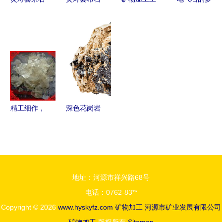
矿产加工厂
矿物粉体加
程专业 国
领域应用
石家庄地区
工厂 专业
内顶尖院校
从健康理疗
石英砂专业
矿物加工助
实力盘点与
到工业制造
供应商与批
力产业发展
选择指南
发服务
精工细作，
深色花岗岩
品质卓越
背景上的未
——灵寿县
加工萤石
嘉德矿产加
天然矿物岩
工厂产品供
石标本的宏
地址：河源市祥兴路68号
应与服务优
观拍摄与加
电话：0762-83**
势
工初探
Copyright © 2026
www.hyskyfz.com
矿物加工
河源市矿业发展有限公司